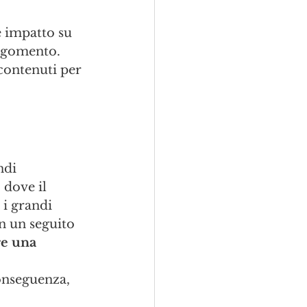
e impatto su 
argomento. 
 contenuti per 
ndi 
 dove il 
 i grandi 
n un seguito 
e una 
onseguenza, 