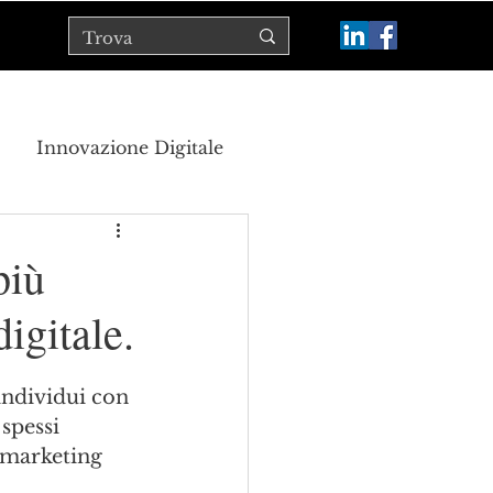
Innovazione Digitale
tico
più
igitale.
 individui con 
spessi 
r marketing 