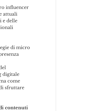
ro influencer 
 attuali 
 e delle 
ionali 
tegie di micro 
presenza 
del 
 digitale 
, ma come 
i sfruttare 
di contenuti 