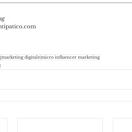
ng
tipatico.com
g
marketing digitale
micro influencer marketing
e