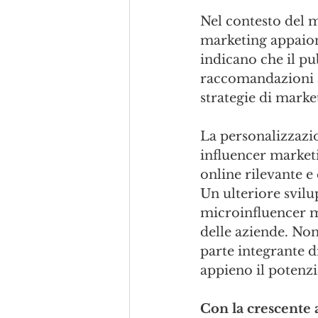
Nel contesto del m
marketing appaiono
indicano che il pub
raccomandazioni au
strategie di marke
La personalizzazio
influencer market
online rilevante e
Un ulteriore svilu
microinfluencer ma
delle aziende. No
parte integrante d
appieno il potenzi
Con la crescente 