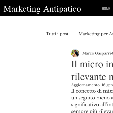
Marketing Antipatico
HOME
Tutti i post
Marketing per A
Marco Gasparri
Economia
curiosità
Il micro i
rilevante 
marketing del vino
mar
Aggiornamento:
16 ge
Il concetto di 
mic
un seguito meno am
significativo all'i
sempre più rileva