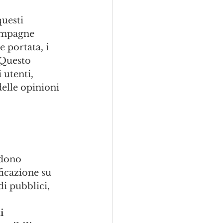
uesti 
campagne 
 portata, i 
 Questo 
utenti, 
elle opinioni 
udono 
icazione su 
i pubblici, 
i 