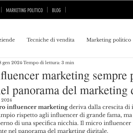
MARKETING POLITICO
BLOG
SU DI ME
SKILLS
ziende
Tecniche di vendita
Marketing politico
8 gen 2024
Tempo di lettura: 3 min
marketing turistico
pubblicità
marketing poli
nfluencer marketing sempre 
nel panorama del marketing d
keting territoriale
innovazione
geopolitica
n 2024
ro influencer marketing
 deriva dalla crescita di
pio rispetto agli influencer di grande fama, ma 
nterno di una specifica nicchia. Il micro influence
nte nel panorama del marketing digitale.