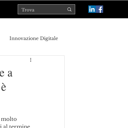
Innovazione Digitale
tico
e a
 è
o molto 
i al termine 