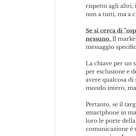
rispetto agli altr
non a tutti, ma a c
Se si cerca di "os
nessuno. 
Il marke
messaggio specifi
La chiave per un s
per esclusione e de
avere qualcosa di 
mondo intero, ma 
Pertanto, se il tar
smartphone in mano
loro le porte dell
comunicazione è v