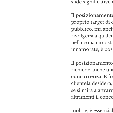
sfide significative
Il 
posizionamento
proprio target di 
pubblico, ma anch
rivolgersi a qualcu
nella zona circos
innamorate, è poss
Il posizionamento 
richiede anche un
concorrenza
. È f
clientela desidera,
se si mira a attrar
altrimenti il conce
Inoltre, è essenzia