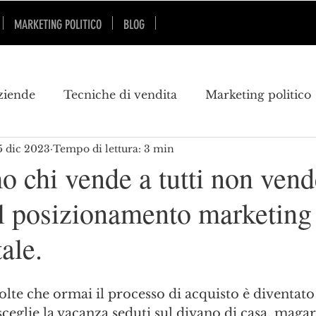
MARKETING POLITICO
BLOG
SU DI ME
SKILLS
ziende
Tecniche di vendita
Marketing politico
5 dic 2023
Tempo di lettura: 3 min
marketing turistico
pubblicità
marketing poli
o chi vende a tutti non vend
il posizionamento marketing
keting territoriale
innovazione
geopolitica
ale.
olte che ormai il processo di acquisto è diventat
 sceglie la vacanza seduti sul divano di casa, magar