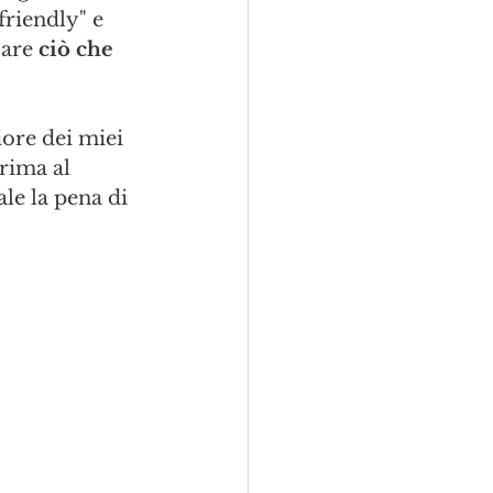
friendly" e 
are 
ciò che 
ore dei miei 
rima al 
le la pena di 