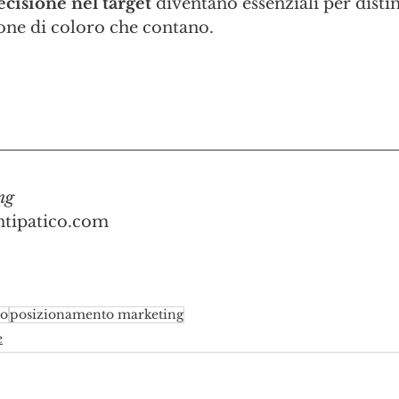
ecisione nel target
 diventano essenziali per distin
ione di coloro che contano.
ng
tipatico.com
to
posizionamento marketing
e