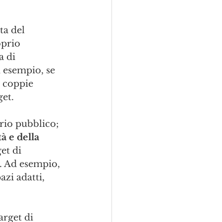
a del 
oprio 
 di 
d esempio, se 
 coppie 
get.
rio pubblico; 
à e della 
et di 
. Ad esempio, 
azi adatti, 
arget di 