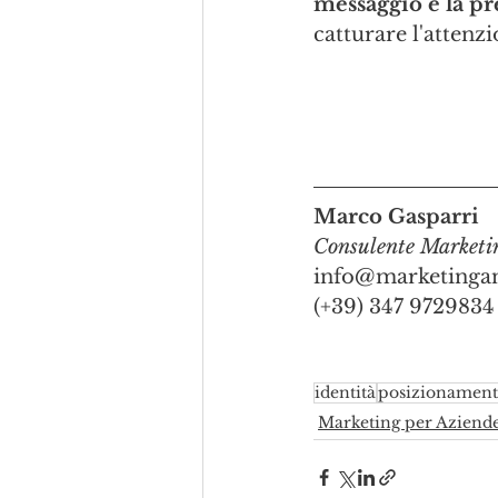
messaggio e la pr
catturare l'attenz
Marco Gasparri
Consulente Marketi
info@marketingan
(+39) 347 9729834
identità
posizionamen
Marketing per Aziend