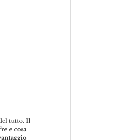
el tutto. 
Il 
fre e cosa 
vantaggio 