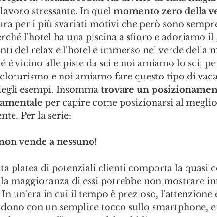
lavoro stressante. In quel 
momento zero della ve
ura per i più svariati motivi che però sono sempr
erché l'hotel ha una piscina a sfioro e adoriamo il
ti del relax è l'hotel è immerso nel verde della 
é è vicino alle piste da sci e noi amiamo lo sci; pe
cicloturismo e noi amiamo fare questo tipo di vaca
degli esempi. Insomma 
trovare un posizionamen
amentale 
per capire come posizionarsi al meglio 
nte. Per la serie: 
 non vende a nessuno!
ta platea di potenziali clienti comporta la quasi c
la maggioranza di essi potrebbe non mostrare inte
n un'era in cui il tempo è prezioso, l'attenzione è
ludono con un semplice tocco sullo smartphone,