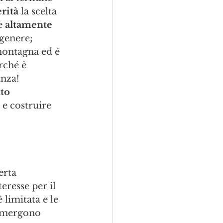
rità 
la scelta 
e 
altamente 
 genere; 
montagna ed è 
rché è 
nza! 
to 
e costruire 
erta 
resse per il 
 limitata e le 
 emergono 