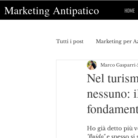
Marketing Antipatico
HOME
Tutti i post
Marketing per A
Marco Gasparri
Economia
curiosità
Nel turism
nessuno: 
marketing del vino
mar
fondament
Ho già detto più v
"fluido"
 e spesso si