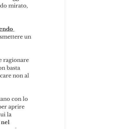
odo mirato, 
cendo 
asmettere un 
e ragionare 
on basta 
care non al 
vano con lo 
er aprire 
i la 
 nel 