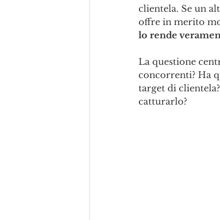
clientela. Se un al
offre in merito mo
lo rende veramen
La questione centr
concorrenti? Ha qu
target di clientel
catturarlo?