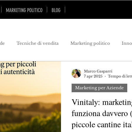
MARKETING POLITICO
BLOG
SU DI ME
SKILLS
nde
Tecniche di vendita
Marketing politico
Inno
arketing turistico
pubblicità
marketing politico
Marco Gasparri
7 apr 2025
Tempo di let
Marketing per Aziende
ovazione
geopolitica
Vinitaly: marketin
funziona davvero (
piccole cantine ita