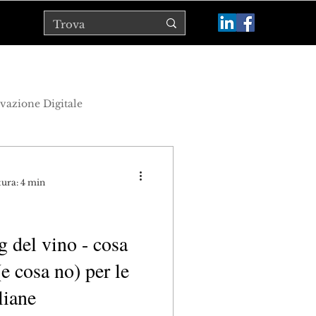
vazione Digitale
marketing del vino
tura: 4 min
g del vino - cosa
e cosa no) per le
liane