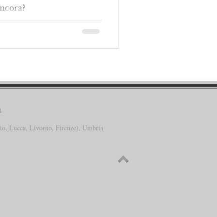
ancora?
m
seto, Lucca, Livorno, Firenze), Umbria