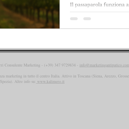
Il passaparola funziona 
rri Consulente Marketing - (+39) 347 9729834 -
info@marketingantipatico.co
nza marketing in tutto il centro Italia. Attivo in Toscana (Siena, Arezzo, Gros
Spezia). Altre info su:
www.kalimero.it