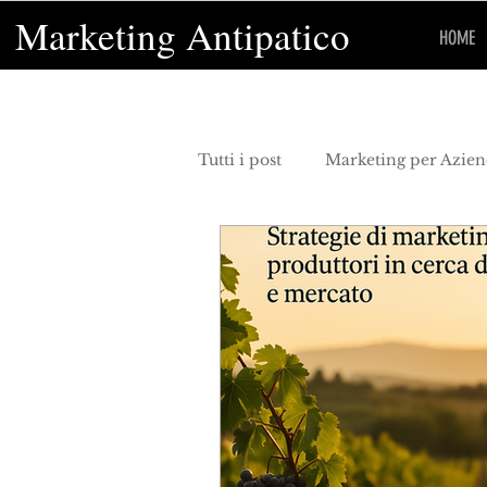
Marketing Antipatico
HOME
Tutti i post
Marketing per Azie
Economia
curiosità
m
marketing territoriale
inn