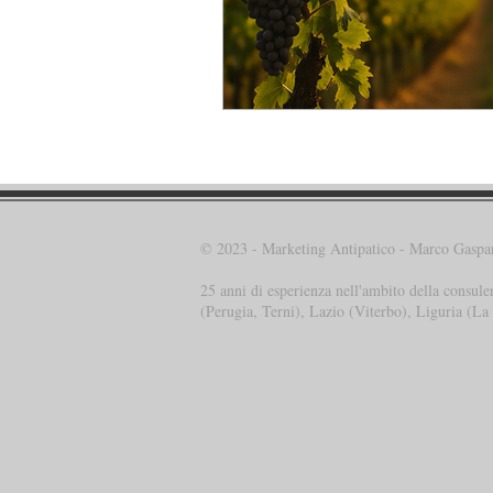
© 2023 - Marketing Antipatico - Marco Gaspa
25 anni di esperienza nell'ambito della consule
(Perugia, Terni), Lazio (Viterbo), Liguria (La 