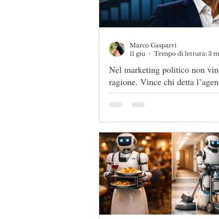
Marco Gasparri
11 giu
Tempo di lettura: 3 
Nel marketing politico non vin
ragione. Vince chi detta l’age
Roberto Vannacci, da questo p
vista, ha già vinto
Nel marketing politico non vin
ragione. Vince chi detta l’agend