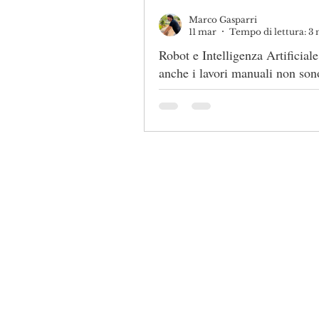
Marco Gasparri
11 mar
Tempo di lettura: 3
Robot e Intelligenza Artificial
anche i lavori manuali non son
sicuro
L'iper-protezione ci rende me
competitivi
Consulente ma
25 an
Direttore di
Studio