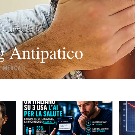
g Antipatico
I MERCATI