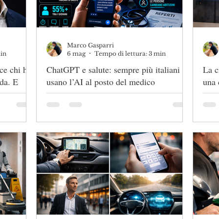
Marco Gasparri
min
6 mag
Tempo di lettura: 3 min
ce chi ha
ChatGPT e salute: sempre più italiani
La c
nda. E
usano l’AI al posto del medico
una 
unto di
ChatGPT e salute: sempre più italiani
La c
usano l’AI al posto del medico
una c
ce chi ha
a.