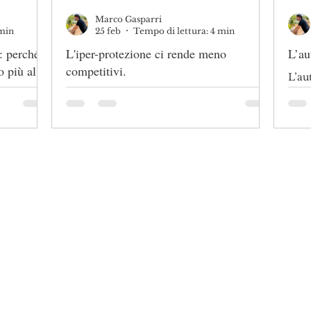
Marco Gasparri
 min
25 feb
Tempo di lettura: 4 min
e: perché
L'iper-protezione ci rende meno
L’au
o più al
competitivi.
L’au
L'iper-protezione ci rende meno
competitivi
no
rketing professionale e poliedrico con
ni nel mondo della comunicazione azi
 Kalimero
, tra le agenzie di marketing leader nel centro