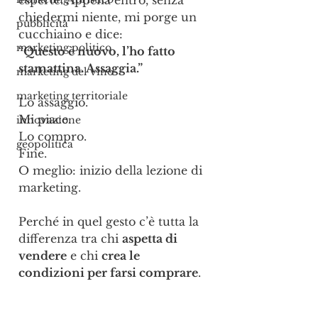
esperte. Appena entro, senza 
chiedermi niente, mi porge un 
pubblicità
cucchiaino e dice:
marketing politico
“Questo è nuovo, l’ho fatto 
stamattina. Assaggia.”
marketing del vino
marketing territoriale
Lo assaggio.
Mi piace.
innovazione
Lo compro.
geopolitica
Fine.
O meglio: inizio della lezione di 
marketing.
Perché in quel gesto c’è tutta la 
differenza tra chi 
aspetta di 
vendere
 e chi 
crea le 
condizioni per farsi comprare
.