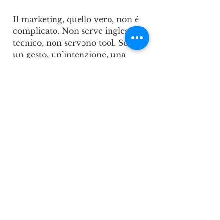
Il marketing, quello vero, non è 
complicato. Non serve inglese 
tecnico, non servono tool. Serve 
un gesto, un’intenzione, una 
logica semplice: 
offrire prima 
di chiedere
.
Il gelataio l’ha capito. E 
funziona. Tu puoi farlo anche 
meglio. 
Ma serve una cosa sola: 
il 
coraggio di porgere il 
cucchiaino.
consulenza marketing
marketing
marketing sensoriale
Marketing per Aziende
Tecniche di vendita
curiosità