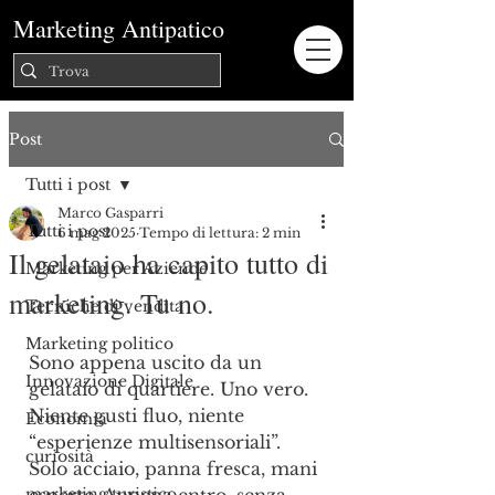
Marketing Antipatico
Post
Tutti i post
Marco Gasparri
Tutti i post
6 mag 2025
Tempo di lettura: 2 min
Il gelataio ha capito tutto di
Marketing per Aziende
marketing. Tu no.
Tecniche di vendita
Marketing politico
Sono appena uscito da un 
Innovazione Digitale
gelataio di quartiere. Uno vero. 
Niente gusti fluo, niente 
Economia
“esperienze multisensoriali”. 
curiosità
Solo acciaio, panna fresca, mani 
marketing turistico