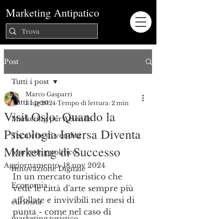
Marketing Antipatico
Post
Tutti i post
Marco Gasparri
Tutti i post
3 lug 2024
Tempo di lettura: 2 min
Visit Oslo: Quando la
Marketing per Aziende
Psicologia Inversa Diventa
Tecniche di vendita
Marketing di Successo
Marketing politico
Aggiornamento:
18 nov 2024
Innovazione Digitale
In un mercato turistico che 
Economia
vede le città d'arte sempre più 
affollate e invivibili nei mesi di 
curiosità
punta - come nel caso di 
marketing turistico