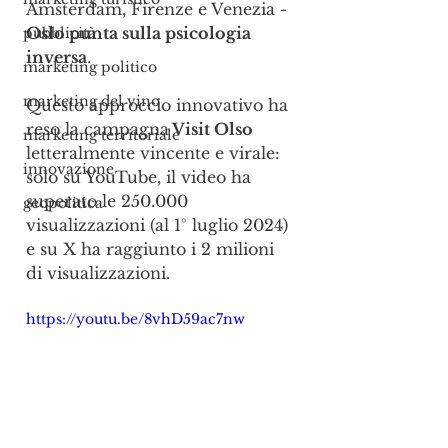
Amsterdam, Firenze e Venezia - 
Oslo punta sulla psicologia 
pubblicità
inversa
.
marketing politico
marketing del vino
Questo approccio innovativo ha 
reso la campagna
 Visit Olso
marketing territoriale
letteralmente vincente e virale: 
innovazione
solo su YouTube, il video ha 
superato le 250.000 
geopolitica
visualizzazioni (al 1° luglio 2024) 
e su X ha raggiunto i 2 milioni 
di visualizzazioni.
https://youtu.be/8vhD59ac7nw